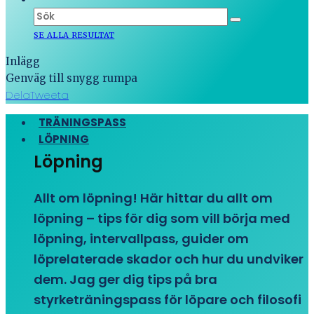
SE ALLA RESULTAT
Inlägg
Genväg till snygg rumpa
Dela
Tweeta
TRÄNINGSPASS
LÖPNING
Löpning
Allt om löpning! Här hittar du allt om
löpning – tips för dig som vill börja med
löpning, intervallpass, guider om
löprelaterade skador och hur du undviker
dem. Jag ger dig tips på bra
styrketräningspass för löpare och filosofi