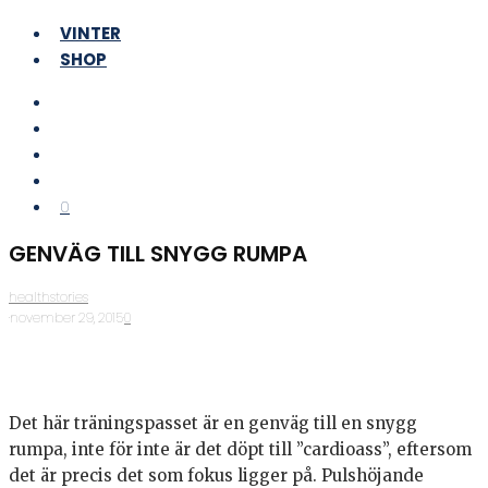
VINTER
SHOP
0
GENVÄG TILL SNYGG RUMPA
healthstories
·
november 29, 2015
·
0
Det här träningspasset är en genväg till en snygg
rumpa, inte för inte är det döpt till ”cardioass”, eftersom
det är precis det som fokus ligger på. Pulshöjande