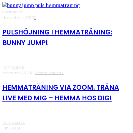
Övningstips
·
december 14, 2020
·
2
PULSHÖJNING I HEMMATRÄNING:
BUNNY JUMP!
Träningspass
·
november 25, 2020
·
3 kommentarer
·
2
HEMMATRÄNING VIA ZOOM. TRÄNA
LIVE MED MIG – HEMMA HOS DIG!
Träningspass
·
juni 9, 2020
·
3