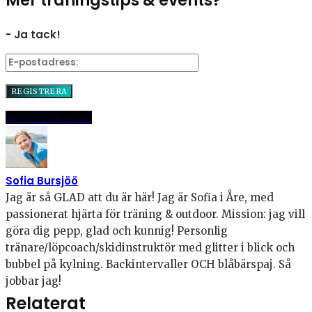
Mer träningstips & events?
- Ja tack!
Dela
Pinna
E-post
Sofia Bursjöö
Jag är så GLAD att du är här! Jag är Sofia i Åre, med
passionerat hjärta för träning & outdoor. Mission: jag vill
göra dig pepp, glad och kunnig! Personlig
tränare/löpcoach/skidinstruktör med glitter i blick och
bubbel på kylning. Backintervaller OCH blåbärspaj. Så
jobbar jag!
Relaterat