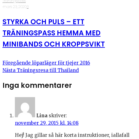
Träningspass
·
mars 23, 2020
·
3
STYRKA OCH PULS – ETT
TRÄNINGSPASS HEMMA MED
MINIBANDS OCH KROPPSVIKT
Föregående
löparläger för tjejer 2016
Nästa
Träningsresa till Thailand
Inga kommentarer
Lina
skriver:
november 29, 2015 kl. 14:08
Hej! Jag gillar så här korta instruktioner, iallafall