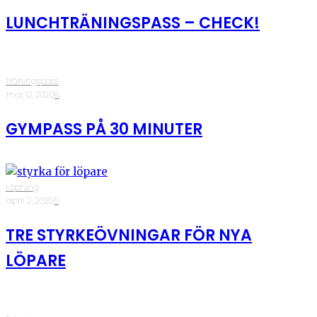
LUNCHTRÄNINGSPASS – CHECK!
Träningspass
·
maj 12, 2020
·
8
GYMPASS PÅ 30 MINUTER
Löpning
·
april 2, 2020
·
5
TRE STYRKEÖVNINGAR FÖR NYA
LÖPARE