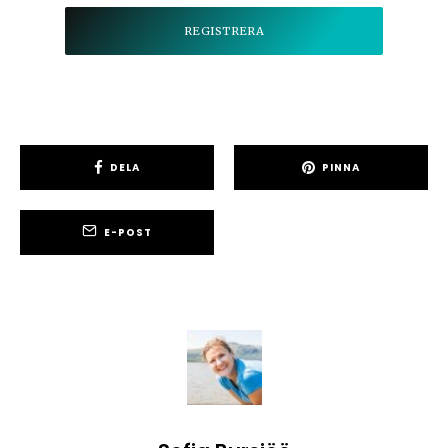
DELA
PINNA
E-POST