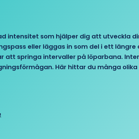
d intensitet som hjälper dig att utveckla di
ngspass eller läggas in som del i ett läng
ar att springa intervaller på löparbana. Int
tagningsförmågan. Här hittar du många olika 
!