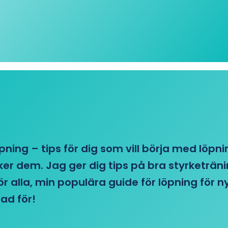
öpning – tips för dig som vill börja med löpn
r dem. Jag ger dig tips på bra styrketränin
 för alla, min populära guide för löpning för
ad för!