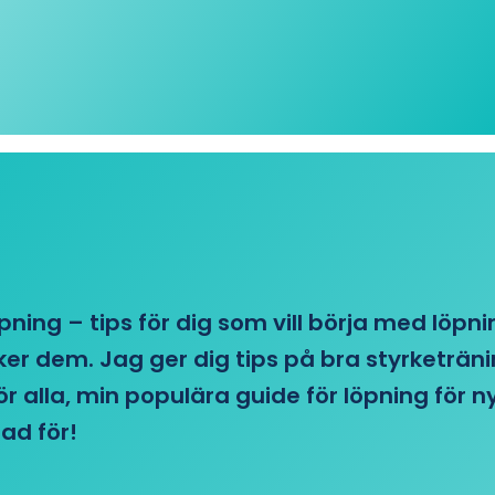
öpning – tips för dig som vill börja med löpn
r dem. Jag ger dig tips på bra styrketränin
 för alla, min populära guide för löpning för
ad för!