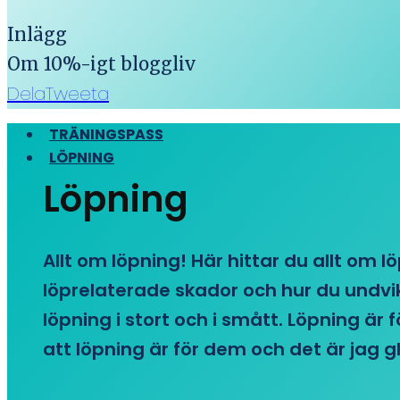
Inlägg
Om 10%-igt bloggliv
Dela
Tweeta
TRÄNINGSPASS
LÖPNING
Löpning
Allt om löpning! Här hittar du allt om l
löprelaterade skador och hur du undvike
löpning i stort och i smått. Löpning är
att löpning är för dem och det är jag gl