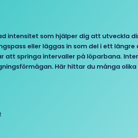
d intensitet som hjälper dig att utveckla di
ngspass eller läggas in som del i ett läng
ar att springa intervaller på löparbana. Int
tagningsförmågan. Här hittar du många olika 
!