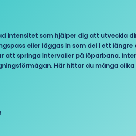
d intensitet som hjälper dig att utveckla di
ngspass eller läggas in som del i ett läng
ar att springa intervaller på löparbana. Int
tagningsförmågan. Här hittar du många olika 
!