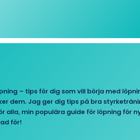
öpning – tips för dig som vill börja med löpn
r dem. Jag ger dig tips på bra styrketränin
 för alla, min populära guide för löpning för
ad för!