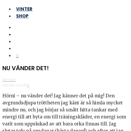
VINTER
SHOP
0
NU VÄNDER DET!
Allmänt
·
oktober 23, 2013
·
0
Hörni – nu vänder det! Jag känner det på mig! Den
avgrundsdjupa tröttheten jag känt är så himla mycket
mindre nu, och jag börjar så smått hitta tankar med
energi till att byta om till träningskläder, en energi som
varit som uppslukad av att bara orka finnas till. Jag
slutar tolv på onsdagar (bästa dagen!) och efter att jag