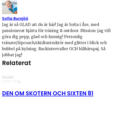
Sofia Bursjöö
Jag är så GLAD att du är här! Jag är Sofia i Åre, med
passionerat hjärta för träning & outdoor. Mission: jag vill
göra dig pepp, glad och kunnig! Personlig
tränare/löpcoach/skidinstruktör med glitter i blick och
bubbel på kylning. Backintervaller OCH blåbärspaj. Så
jobbar jag!
Relaterat
Allmänt
·
mars 1, 2021
·
4
DEN OM SKOTERN OCH SIXTEN 81