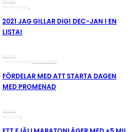
Allmänt
·
januari 20, 2021
·
4
2021 JAG GILLAR DIG! DEC-JAN I EN
LISTA!
Allmänt
·
november 11, 2020
·
1 kommentar
·
6
FÖRDELAR MED ATT STARTA DAGEN
MED PROMENAD
Allmänt
·
juli 2, 2020
·
2
ETT FJÄLLMARATONLÄGER MED +5 MIL,