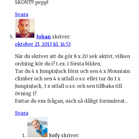
SKÖNT!! pepp!
Svara
Johan
skriver:
oktober 23, 2013 kl. 14:53
När du skriver att du gör 8 x 20 sek aktivt, vilken
ordning kör du i? t.ex. i första bilden.
Tar du 4 x JumpinJack först och sen 4 x Mountain
climber och sen 4 x utfall o.s.v. eller tar du 1 x
JumpinJack, 1 x utfall o.s.v. och sen tillbaka till
övning 1?
Fattar du ens frågan, usch så dåligt formulerat…
Svara
Sofy
skriver: