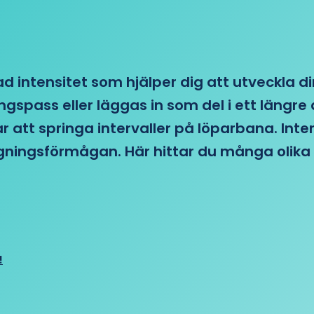
d intensitet som hjälper dig att utveckla di
ngspass eller läggas in som del i ett läng
ar att springa intervaller på löparbana. Int
tagningsförmågan. Här hittar du många olika 
!