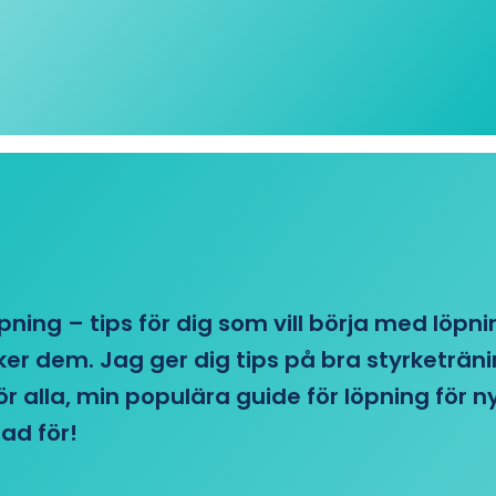
öpning – tips för dig som vill börja med löpn
r dem. Jag ger dig tips på bra styrketränin
 för alla, min populära guide för löpning för
ad för!