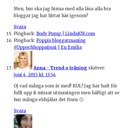
Men, hur ska jag hinna med alla läsa alla bra
bloggar jag har hittat här igenom?
Svara
Pingback:
Body Pump | LindaKW.com
Pingback:
Poppis bloggutmaning
#Uppochhoppaijuni | En Emilia
Anna - Trend o träning
skriver:
juni 4, 2015 kl. 13:54
Oj vad många som är med! KUL! Jag har haft för
fullt upp & missat utmaningen men häftigt att se
hur många eldsjälar det finns 🙂
Svara