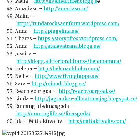
Paula –
http://livehealthier.blogg.s
e
Amariasu –
http://amariasu.se/
Malin –
https://rundarocksaenform.wordpress.com/
Anna –
http://piggelina.se/
Theres –
https://storyoftes.wordpress.com/
Anna –
http://atalevatrana.blogg.se/
Jessica –
http://blogg.alltforforaldrar.se/hejamamma/
Helena –
http://helenaekholm.com/
Nellie –
http://www.flyinghippo.se/
Sara –
http://reinodt.blogg.se/
Reach your goal –
http://reachyourgoal.se/
Linda –
http://jagtanker-alltsafinnsjag.blogspot.se/
Running life/linasgoda –
http://runninglife.se/linasgoda/
Ida – Mitt aktiva liv –
http://mittaktivaliv.com/