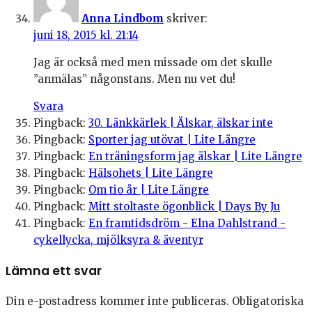
Anna Lindbom
skriver:
juni 18, 2015 kl. 21:14
Jag är också med men missade om det skulle
”anmälas” någonstans. Men nu vet du!
Svara
Pingback:
30. Länkkärlek | Älskar, älskar inte
Pingback:
Sporter jag utövat | Lite Längre
Pingback:
En träningsform jag älskar | Lite Längre
Pingback:
Hälsohets | Lite Längre
Pingback:
Om tio år | Lite Längre
Pingback:
Mitt stoltaste ögonblick | Days By Ju
Pingback:
En framtidsdröm - Elna Dahlstrand -
cykellycka, mjölksyra & äventyr
Lämna ett svar
Din e-postadress kommer inte publiceras.
Obligatoriska