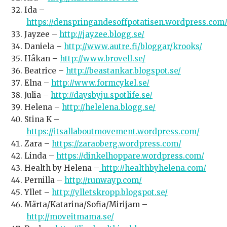
Ida –
https://denspringandesoffpotatisen.wordpress.com
Jayzee –
http://jayzee.blogg.se/
Daniela –
http://www.autre.fi/bloggar/krooks/
Håkan –
http://www.brovell.se/
Beatrice –
http://beastankar.blogspot.se/
Elna –
http://www.formcykel.se/
Julia –
http://daysbyju.spotlife.se/
Helena –
http://helelena.blogg.se/
Stina K –
https://itsallaboutmovement.wordpress.com/
Zara –
https://zaraoberg.wordpress.com/
Linda –
https://dinkelhoppare.wordpress.com/
Health by Helena –
http://healthbyhelena.com/
Pernilla –
http://runwayp.com/
Yllet –
http://ylletskropp.blogspot.se/
Märta/Katarina/Sofia/Mirijam –
http://moveitmama.se/