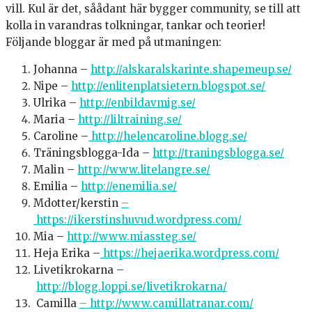
vill. Kul är det, såådant här bygger community, se till att
kolla in varandras tolkningar, tankar och teorier!
Följande bloggar är med på utmaningen:
Johanna –
http://alskaralskarinte.shapemeup.se/
Nipe –
http://enlitenplatsietern.blogspot.se/
Ulrika –
http://enbildavmig.se/
Maria –
http://liltraining.se/
Caroline –
http://helencaroline.blogg.se/
Träningsblogga-Ida –
http://traningsblogga.se/
Malin –
http://www.litelangre.se/
Emilia –
http://enemilia.se/
Mdotter/kerstin
–
https://ikerstinshuvud.wordpress.com/
Mia –
http://www.miassteg.se/
Heja Erika –
https://hejaerika.wordpress.com/
Livetikrokarna –
http://blogg.loppi.se/livetikrokarna/
Camilla
– http://www.camillatranar.com/