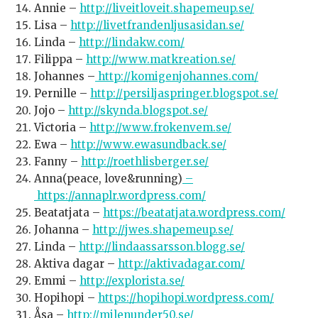
Annie –
http://liveitloveit.shapemeup.se/
Lisa –
http://livetfrandenljusasidan.se/
Linda –
http://lindakw.com/
Filippa –
http://www.matkreation.se/
Johannes –
http://komigenjohannes.com/
Pernille –
http://persiljaspringer.blogspot.se/
Jojo –
http://skynda.blogspot.se/
Victoria –
http://www.frokenvem.se/
Ewa –
http://www.ewasundback.se/
Fanny –
http://roethlisberger.se/
Anna(peace, love&running)
–
https://annaplr.wordpress.com/
Beatatjata –
https://beatatjata.wordpress.com/
Johanna –
http://jwes.shapemeup.se/
Linda –
http://lindaassarsson.blogg.se/
Aktiva dagar –
http://aktivadagar.com/
Emmi –
http://explorista.se/
Hopihopi –
https://hopihopi.wordpress.com/
Åsa –
http://milenunder50.se/