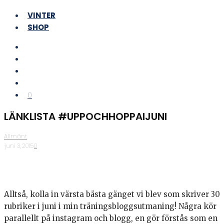
VINTER
SHOP
0
LÄNKLISTA #UPPOCHHOPPAIJUNI
Allmänt
·
juni 3, 2015
·
0
Alltså, kolla in värsta bästa gänget vi blev som skriver 30
rubriker i juni i min träningsbloggsutmaning! Några kör
parallellt på instagram och blogg, en gör förstås som en