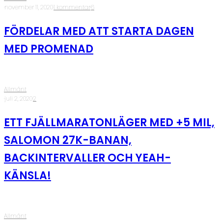
·
november 11, 2020
·
1 kommentar
·
6
FÖRDELAR MED ATT STARTA DAGEN
MED PROMENAD
Allmänt
·
juli 2, 2020
·
2
ETT FJÄLLMARATONLÄGER MED +5 MIL,
SALOMON 27K-BANAN,
BACKINTERVALLER OCH YEAH-
KÄNSLA!
Allmänt