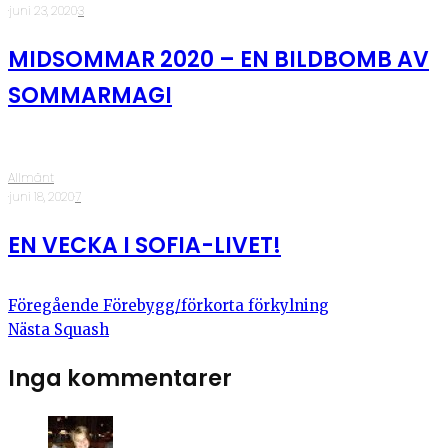
·
juni 23, 2020
·
3
MIDSOMMAR 2020 – EN BILDBOMB AV
SOMMARMAGI
Allmänt
·
juni 18, 2020
·
7
EN VECKA I SOFIA-LIVET!
Föregående
Förebygg/förkorta förkylning
Nästa
Squash
Inga kommentarer