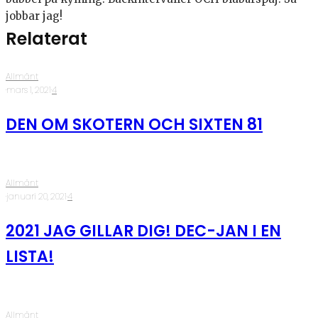
jobbar jag!
Relaterat
Allmänt
·
mars 1, 2021
·
4
DEN OM SKOTERN OCH SIXTEN 81
Allmänt
·
januari 20, 2021
·
4
2021 JAG GILLAR DIG! DEC-JAN I EN
LISTA!
Allmänt