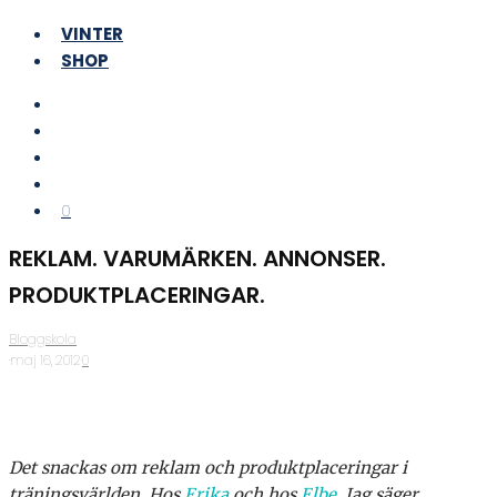
VINTER
SHOP
0
REKLAM. VARUMÄRKEN. ANNONSER.
PRODUKTPLACERINGAR.
Bloggskola
·
maj 16, 2012
·
0
Det snackas om reklam och produktplaceringar i
träningsvärlden. Hos
Erika
och hos
Elbe
. Jag säger