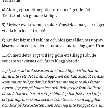
Tröttsamt.
4) Aldrig yppar ett negativt ord om något de fått.
Tröttsamt och genomskinligt.
5) Skriver exakt samma saker. Omvärldsanalys är något
vi alla kan bli bättre på!
6) Att det här med reklam och bloggar sällan tas upp av
läsarna som ett problem – utan av andra bloggare. Hrm.
…Och med detta sagt vill jag göra ett tillägg från de
senaste veckornas och årets blogghistoria:
Jag tycker att kokosvatten är skitäckligt, därför har ni
ännu inte sett det i min blogg men det kan absolut tänkas
komma ett inlägg där jag berättar att jag inte alls fattar
hypen. Jag var på kokosfest och fick grejer från Holistic,
de små flarnen har ni sett på bild. Jag har just nu på mig
ett par illgröna sköna sockor från Gococo som jag gillar
och fick på kokosfesten men som jag inte bloggat om. En