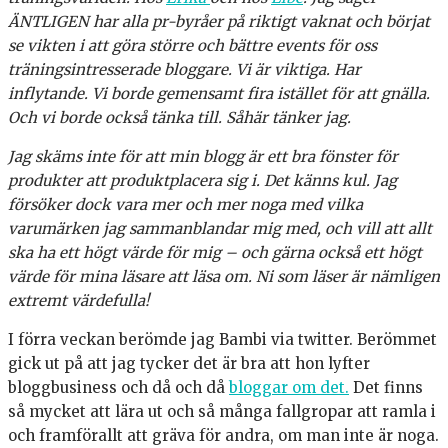
ÄNTLIGEN har alla pr-byråer på riktigt vaknat och börjat
se vikten i att göra större och bättre events för oss
träningsintresserade bloggare. Vi är viktiga. Har
inflytande. Vi borde gemensamt fira istället för att gnälla.
Och vi borde också tänka till. Såhär tänker jag.
Jag skäms inte för att min blogg är ett bra fönster för
produkter att produktplacera sig i. Det känns kul. Jag
försöker dock vara mer och mer noga med vilka
varumärken jag sammanblandar mig med, och vill att allt
ska ha ett högt värde för mig – och gärna också ett högt
värde för mina läsare att läsa om.
Ni som läser är nämligen
extremt värdefulla!
I förra veckan berömde jag Bambi via twitter. Berömmet
gick ut på att jag tycker det är bra att hon lyfter
bloggbusiness och då och då
bloggar om det.
Det finns
så mycket att lära ut och så många fallgropar att ramla i
och framförallt att gräva för andra, om man inte är noga.