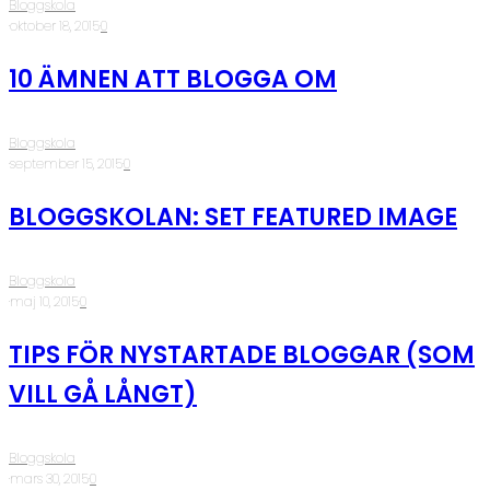
Bloggskola
·
oktober 18, 2015
·
0
10 ÄMNEN ATT BLOGGA OM
Bloggskola
·
september 15, 2015
·
0
BLOGGSKOLAN: SET FEATURED IMAGE
Bloggskola
·
maj 10, 2015
·
0
TIPS FÖR NYSTARTADE BLOGGAR (SOM
VILL GÅ LÅNGT)
Bloggskola
·
mars 30, 2015
·
0