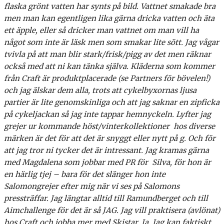
flaska grönt vatten har synts på bild. Vattnet smakade bra
men man kan egentligen lika gärna dricka vatten och äta
ett äpple, eller så dricker man vattnet om man vill ha
något som inte är läsk men som smakar lite sött. Jag vågar
tvivla på att man blir stark/frisk/pigg av det men räknar
också med att ni kan tänka själva. Kläderna som kommer
från Craft är produktplacerade (se Partners för bövelen!)
och jag älskar dem alla, trots att cykelbyxornas ljusa
partier är lite genomskinliga och att jag saknar en zipficka
på cykeljackan så jag inte tappar hemnyckeln.
Lyfter jag
grejer ur kommande höst/vinterkollektioner hos diverse
märken är det för att det är snyggt eller nytt på g. Och för
att jag tror ni tycker det är intressant. Jag kramas gärna
med Magdalena som jobbar med PR för Silva, för hon är
en härlig tjej – bara för det slänger hon inte
Salomongrejer efter mig när vi ses på Salomons
pressträffar. Jag längtar alltid till Ramundberget och till
Aimchallenge för det är så JAG. Jag vill praktisera (avlönat)
hos Craft och jobba mer med Skistar. Ja. Jag kan faktiskt