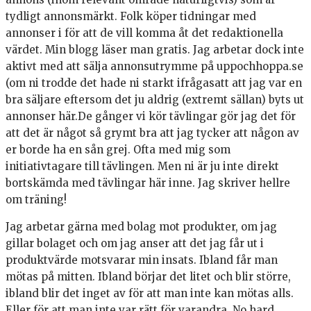
tydligt annonsmärkt. Folk köper tidningar med
annonser i för att de vill komma åt det redaktionella
värdet. Min blogg läser man gratis. Jag arbetar dock inte
aktivt med att sälja annonsutrymme på uppochhoppa.se
(om ni trodde det hade ni starkt ifrågasatt att jag var en
bra säljare eftersom det ju aldrig (extremt sällan) byts ut
annonser här.De gånger vi kör tävlingar gör jag det för
att det är något så grymt bra att jag tycker att någon av
er borde ha en sån grej. Ofta med mig som
initiativtagare till tävlingen. Men ni är ju inte direkt
bortskämda med tävlingar här inne. Jag skriver hellre
om träning!
Jag arbetar gärna med bolag mot produkter, om jag
gillar bolaget och om jag anser att det jag får ut i
produktvärde motsvarar min insats. Ibland får man
mötas på mitten. Ibland börjar det litet och blir större,
ibland blir det inget av för att man inte kan mötas alls.
Eller för att man inte var rätt för varandra. No hard