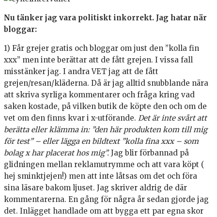
Nu tänker jag vara politiskt inkorrekt. Jag hatar när
bloggar:
1) Får grejer gratis och bloggar om just den ”kolla fin
xxx” men inte berättar att de fått grejen. I vissa fall
misstänker jag. I andra VET jag att de fått
grejen/resan/kläderna. Då är jag alltid snubblande nära
att skriva syrliga kommentarer och fråga kring vad
saken kostade, på vilken butik de köpte den och om de
vet om den finns kvar i x-utförande.
Det är inte svårt att
berätta eller klämma in: ”den här produkten kom till mig
för test” – eller lägga en bildtext ”kolla fina xxx – som
bolag x har placerat hos mig”.
Jag blir förbannad på
glidningen mellan reklamutrymme och att vara köpt (
hej sminktjejen!) men att inte låtsas om det och föra
sina läsare bakom ljuset. Jag skriver aldrig de där
kommentarerna. En gång för några år sedan gjorde jag
det. Inlägget handlade om att bygga ett par egna skor