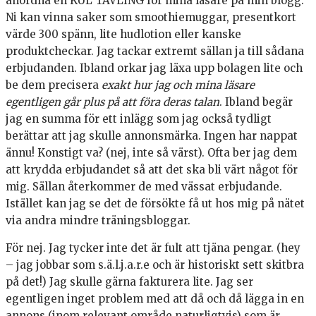
anordna en KUL TÄVLING för mina läsare på min blogg.
Ni kan vinna saker som smoothiemuggar, presentkort
värde 300 spänn, lite hudlotion eller kanske
produktcheckar. Jag tackar extremt sällan ja till sådana
erbjudanden. Ibland orkar jag läxa upp bolagen lite och
be dem precisera
exakt hur jag och mina läsare
egentligen går plus på att föra deras talan
. Ibland begär
jag en summa för ett inlägg som jag också tydligt
berättar att jag skulle annonsmärka. Ingen har nappat
ännu! Konstigt va? (nej, inte så värst). Ofta ber jag dem
att krydda erbjudandet så att det ska bli värt något för
mig. Sällan återkommer de med vässat erbjudande.
Istället kan jag se det de försökte få ut hos mig på nätet
via andra mindre träningsbloggar.
För nej. Jag tycker inte det är fult att tjäna pengar. (hey
– jag jobbar som s.ä.l.j.a.r.e och är historiskt sett skitbra
på det!) Jag skulle gärna fakturera lite. Jag ser
egentligen inget problem med att då och då lägga in en
annons (inom relevant område naturligtvis) som är