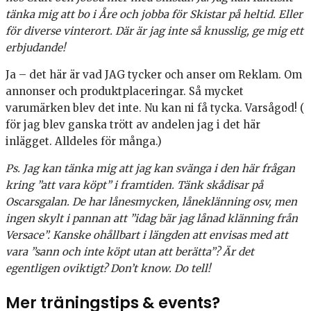
tänka mig att bo i Åre och jobba för Skistar på heltid. Eller
för diverse vinterort. Där är jag inte så knusslig, ge mig ett
erbjudande!
Ja – det här är vad JAG tycker och anser om Reklam. Om
annonser och produktplaceringar. Så mycket
varumärken blev det inte. Nu kan ni få tycka. Varsågod! (
för jag blev ganska trött av andelen jag i det här
inlägget. Alldeles för många.)
Ps. Jag kan tänka mig att jag kan svänga i den här frågan
kring ”att vara köpt” i framtiden. Tänk skådisar på
Oscarsgalan. De har lånesmycken, låneklänning osv, men
ingen skylt i pannan att ”idag bär jag lånad klänning från
Versace”. Kanske ohållbart i längden att envisas med att
vara ”sann och inte köpt utan att berätta”? Är det
egentligen oviktigt? Don’t know. Do tell!
Mer träningstips & events?