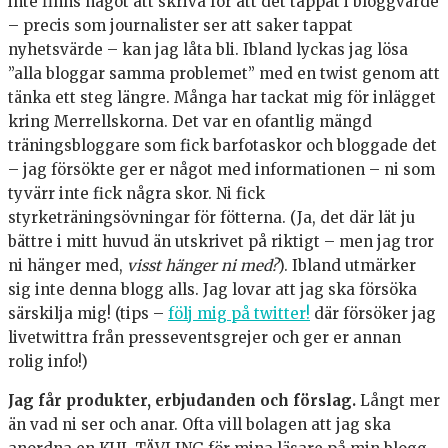
inte finns något att skriva för att det tappat i bloggvärde
– precis som journalister ser att saker tappat
nyhetsvärde – kan jag låta bli. Ibland lyckas jag lösa
”alla bloggar samma problemet” med en twist genom att
tänka ett steg längre. Många har tackat mig för inlägget
kring Merrellskorna. Det var en ofantlig mängd
träningsbloggare som fick barfotaskor och bloggade det
– jag försökte ger er något med informationen – ni som
tyvärr inte fick några skor. Ni fick
styrketräningsövningar för fötterna. (Ja, det där lät ju
bättre i mitt huvud än utskrivet på riktigt – men jag tror
ni hänger med,
visst hänger ni med?
). Ibland utmärker
sig inte denna blogg alls. Jag lovar att jag ska försöka
särskilja mig! (tips –
följ mig på twitter!
där försöker jag
livetwittra från presseventsgrejer och ger er annan
rolig info!)
Jag får produkter, erbjudanden och förslag.
Långt mer
än vad ni ser och anar. Ofta vill bolagen att jag ska