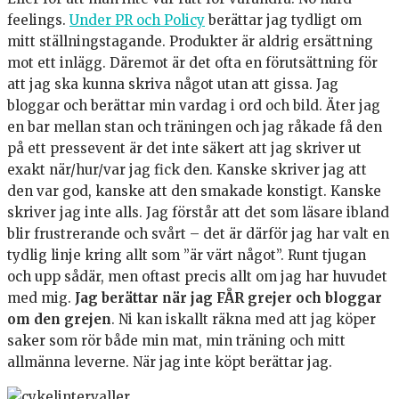
feelings.
Under PR och Policy
berättar jag tydligt om
mitt ställningstagande. Produkter är aldrig ersättning
mot ett inlägg. Däremot är det ofta en förutsättning för
att jag ska kunna skriva något utan att gissa. Jag
bloggar och berättar min vardag i ord och bild. Äter jag
en bar mellan stan och träningen och jag råkade få den
på ett pressevent är det inte säkert att jag skriver ut
exakt när/hur/var jag fick den. Kanske skriver jag att
den var god, kanske att den smakade konstigt. Kanske
skriver jag inte alls. Jag förstår att det som läsare ibland
blir frustrerande och svårt – det är därför jag har valt en
tydlig linje kring allt som ”är värt något”. Runt tjugan
och upp sådär, men oftast precis allt om jag har huvudet
med mig.
Jag berättar när jag FÅR grejer och bloggar
om den grejen
. Ni kan iskallt räkna med att jag köper
saker som rör både min mat, min träning och mitt
allmänna leverne. När jag inte köpt berättar jag.