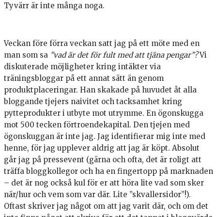
Tyvärr är inte många noga.
Veckan före förra veckan satt jag på ett möte med en
man som sa
”vad är det för fult med att tjäna pengar”?
Vi
diskuterade möjligheter kring intäkter via
träningsbloggar på ett annat sätt än genom
produktplaceringar. Han skakade på huvudet åt alla
bloggande tjejers naivitet och tacksamhet kring
pytteprodukter i utbyte mot utrymme. En ögonskugga
mot 500 tecken förtroendekapital. Den tjejen med
ögonskuggan är inte jag. Jag identifierar mig inte med
henne, för jag upplever aldrig att jag är köpt. Absolut
går jag på pressevent (gärna och ofta, det är roligt att
träffa bloggkollegor och ha en fingertopp på marknaden
– det är nog också kul för er att höra lite vad som sker
när/hur och vem som var där. Lite ”skvallersidor”!).
Oftast skriver jag något om att jag varit där, och om det