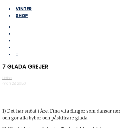
VINTER
SHOP
0
7 GLADA GREJER
Hälsa
·
mars 28, 2015
·
0
1) Det har snöat i Åre. Fina vita flingor som dansar ner
och gör alla bybor och påskfirare glada.