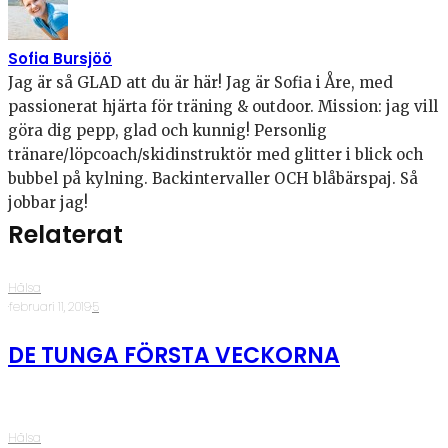
Sofia Bursjöö
Jag är så GLAD att du är här! Jag är Sofia i Åre, med
passionerat hjärta för träning & outdoor. Mission: jag vill
göra dig pepp, glad och kunnig! Personlig
tränare/löpcoach/skidinstruktör med glitter i blick och
bubbel på kylning. Backintervaller OCH blåbärspaj. Så
jobbar jag!
Relaterat
Hälsa
·
februari 11, 2019
·
5
DE TUNGA FÖRSTA VECKORNA
Hälsa