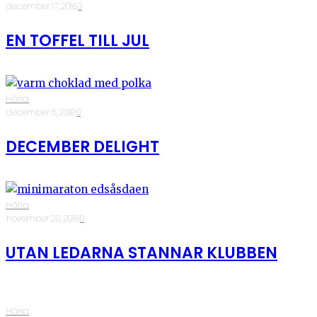
·
december 17, 2018
·
3
EN TOFFEL TILL JUL
Hälsa
·
december 5, 2018
·
0
DECEMBER DELIGHT
Hälsa
·
november 20, 2018
·
0
UTAN LEDARNA STANNAR KLUBBEN
Hälsa