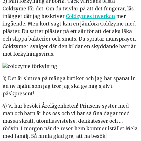
2) Min förkylning är borta. Tack världens bästa
Coldzyme för det. Om du tvivlar på att det fungerar, läs
inlägget där jag beskriver
Coldzymes inverkan
mer
ingående. Men kort sagt kan en jämföra Coldzyme med
plåster. Du sätter plåster på ett sår för att det ska läka
och slippa bakterier och smuts. Du sprutar munsprayen
Coldzyme i svalget där den bildar en skyddande barriär
mot förkylningsvirus.
3) Det är slutrea på många butiker och jag har spanat in
en ny hjälm som jag tror jag ska ge mig själv i
påskpresent!
4) Vi har besök i Årelägenheten! Prinsens syster med
man och barn är hos oss och vi har så fina dagar med
massa skratt, utomhusvistelse, delikatesser och …
rödvin. I morgon när de reser hem kommer istället Mela
med familj. Så himla glad grej att ha besök!