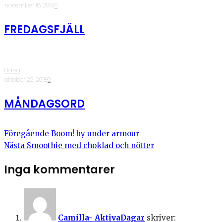
·
november 16, 2018
·
0
FREDAGSFJÄLL
Hälsa
·
oktober 22, 2018
·
0
MÅNDAGSORD
Föregående
Boom! by under armour
Nästa
Smoothie med choklad och nötter
Inga kommentarer
Camilla- AktivaDagar
skriver: