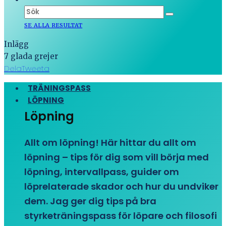
SE ALLA RESULTAT
Inlägg
7 glada grejer
Dela
Tweeta
TRÄNINGSPASS
LÖPNING
Löpning
Allt om löpning! Här hittar du allt om
löpning – tips för dig som vill börja med
löpning, intervallpass, guider om
löprelaterade skador och hur du undviker
dem. Jag ger dig tips på bra
styrketräningspass för löpare och filosofi