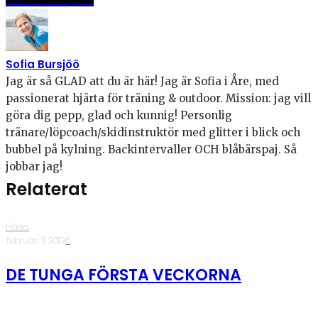
Sofia Bursjöö
Jag är så GLAD att du är här! Jag är Sofia i Åre, med
passionerat hjärta för träning & outdoor. Mission: jag vill
göra dig pepp, glad och kunnig! Personlig
tränare/löpcoach/skidinstruktör med glitter i blick och
bubbel på kylning. Backintervaller OCH blåbärspaj. Så
jobbar jag!
Relaterat
Hälsa
·
februari 11, 2019
·
5
DE TUNGA FÖRSTA VECKORNA