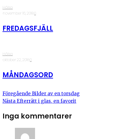
Hälsa
·
november 16, 2018
·
0
FREDAGSFJÄLL
Hälsa
·
oktober 22, 2018
·
0
MÅNDAGSORD
Föregående
Bilder av en torsdag
Nästa
Efterrätt i glas, en favorit
Inga kommentarer