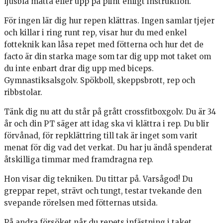
ljusblå matta eller upp på plint enligt instruktion.
För ingen lär dig hur repen klättras. Ingen samlar tjejer
och killar i ring runt rep, visar hur du med enkel
fotteknik kan låsa repet med fötterna och hur det de
facto är din starka mage som tar dig upp mot taket om
du inte enbart drar dig upp med biceps.
Gymnastiksalsgolv. Spökboll, skeppsbrott, rep och
ribbstolar.
Tänk dig nu att du står på grått crossfitboxgolv. Du är 34
år och din PT säger att idag ska vi klättra i rep. Du blir
förvånad, för repklättring till tak är inget som varit
menat för dig vad det verkat. Du har ju ändå spenderat
åtskilliga timmar med framdragna rep.
Hon visar dig tekniken. Du tittar på. Varsågod! Du
greppar repet, strävt och tungt, testar tvekande den
svepande rörelsen med fötternas utsida.
På andra försöket når du repets infästning i taket.