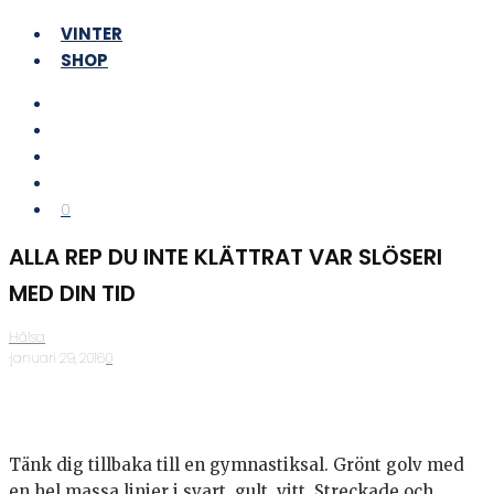
VINTER
SHOP
0
ALLA REP DU INTE KLÄTTRAT VAR SLÖSERI
MED DIN TID
Hälsa
·
januari 29, 2016
·
0
Tänk dig tillbaka till en gymnastiksal. Grönt golv med
en hel massa linjer i svart, gult, vitt. Streckade och