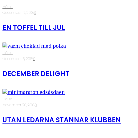
Hälsa
·
december 17, 2018
·
3
EN TOFFEL TILL JUL
Hälsa
·
december 5, 2018
·
0
DECEMBER DELIGHT
Hälsa
·
november 20, 2018
·
0
UTAN LEDARNA STANNAR KLUBBEN