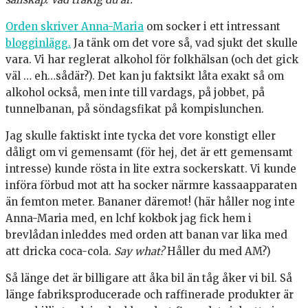
Orden skriver Anna-Maria
om socker i ett intressant
blogginlägg.
Ja tänk om det vore så, vad sjukt det skulle
vara. Vi har reglerat alkohol för folkhälsan (och det gick
väl … eh…sådär?). Det kan ju faktsikt låta exakt så om
alkohol också, men inte till vardags, på jobbet, på
tunnelbanan, på söndagsfikat på kompislunchen.
Jag skulle faktiskt inte tycka det vore konstigt eller
dåligt om vi gemensamt (för hej, det är ett gemensamt
intresse) kunde rösta in lite extra sockerskatt. Vi kunde
införa förbud mot att ha socker närmre kassaapparaten
än femton meter. Bananer däremot! (här håller nog inte
Anna-Maria med, en lchf kokbok jag fick hem i
brevlådan inleddes med orden att banan var lika med
att dricka coca-cola.
Say what?
Håller du med AM?)
Så länge det är billigare att åka bil än tåg åker vi bil. Så
länge fabriksproducerade och raffinerade produkter är