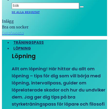
SE ALLA RESULTAT
Inlägg
Bra om socker
Dela
Tweeta
TRÄNINGSPASS
LÖPNING
Löpning
Allt om löpning! Här hittar du allt om
löpning – tips för dig som vill börja med
löpning, intervallpass, guider om
löprelaterade skador och hur du undviker
dem. Jag ger dig tips på bra
styrketräningspass för löpare och filosofi