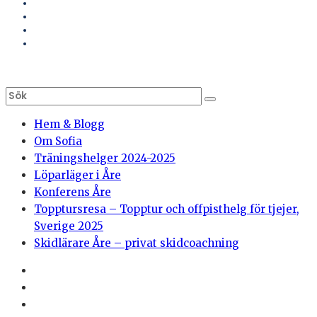
Hem & Blogg
Om Sofia
Träningshelger 2024-2025
Löparläger i Åre
Konferens Åre
Topptursresa – Topptur och offpisthelg för tjejer,
Sverige 2025
Skidlärare Åre – privat skidcoachning