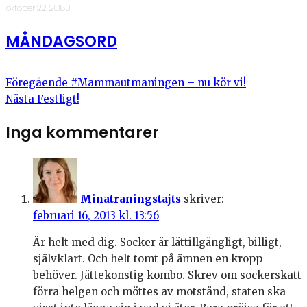
·
oktober 22, 2018
·
0
MÅNDAGSORD
Föregående
#Mammautmaningen – nu kör vi!
Nästa
Festligt!
Inga kommentarer
Minatraningstajts
skriver:
februari 16, 2013 kl. 13:56
Är helt med dig. Socker är lättillgängligt, billigt,
självklart. Och helt tomt på ämnen en kropp
behöver. Jättekonstig kombo. Skrev om sockerskatt
förra helgen och möttes av motstånd, staten ska