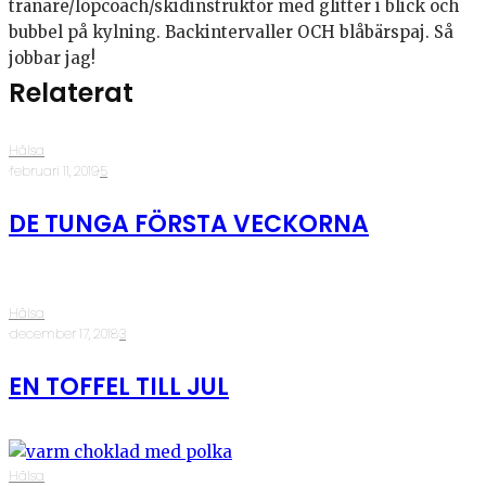
tränare/löpcoach/skidinstruktör med glitter i blick och
bubbel på kylning. Backintervaller OCH blåbärspaj. Så
jobbar jag!
Relaterat
Hälsa
·
februari 11, 2019
·
5
DE TUNGA FÖRSTA VECKORNA
Hälsa
·
december 17, 2018
·
3
EN TOFFEL TILL JUL
Hälsa