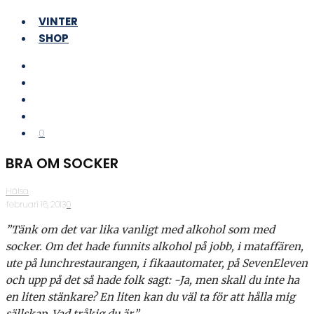
VINTER
SHOP
0
BRA OM SOCKER
Hälsa
·
februari 16, 2013
·
0
”Tänk om det var lika vanligt med alkohol som med
socker. Om det hade funnits alkohol på jobb, i mataffären,
ute på lunchrestaurangen, i fikaautomater, på SevenEleven
och upp på det så hade folk sagt: -Ja, men skall du inte ha
en liten stänkare? En liten kan du väl ta för att hålla mig
sällskap. Vad tråkig du är.”