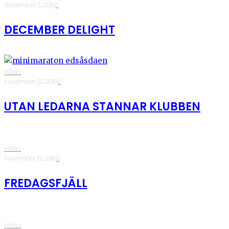
·
december 5, 2018
·
0
DECEMBER DELIGHT
Hälsa
·
november 20, 2018
·
0
UTAN LEDARNA STANNAR KLUBBEN
Hälsa
·
november 16, 2018
·
0
FREDAGSFJÄLL
Hälsa