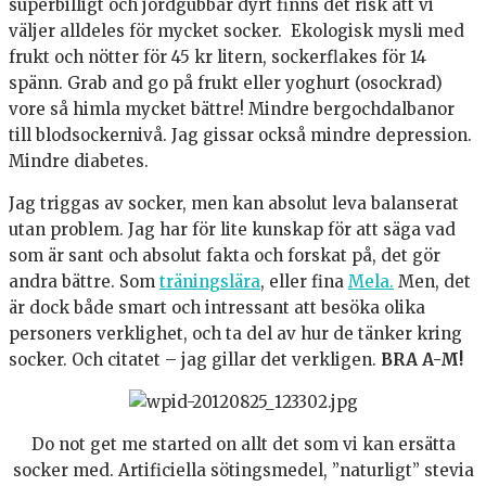
superbilligt och jordgubbar dyrt finns det risk att vi
väljer alldeles för mycket socker. Ekologisk mysli med
frukt och nötter för 45 kr litern, sockerflakes för 14
spänn. Grab and go på frukt eller yoghurt (osockrad)
vore så himla mycket bättre! Mindre bergochdalbanor
till blodsockernivå. Jag gissar också mindre depression.
Mindre diabetes.
Jag triggas av socker, men kan absolut leva balanserat
utan problem. Jag har för lite kunskap för att säga vad
som är sant och absolut fakta och forskat på, det gör
andra bättre. Som
träningslära
, eller fina
Mela.
Men, det
är dock både smart och intressant att besöka olika
personers verklighet, och ta del av hur de tänker kring
socker. Och citatet – jag gillar det verkligen.
BRA A-M!
Do not get me started on allt det som vi kan ersätta
socker med. Artificiella sötingsmedel, ”naturligt” stevia