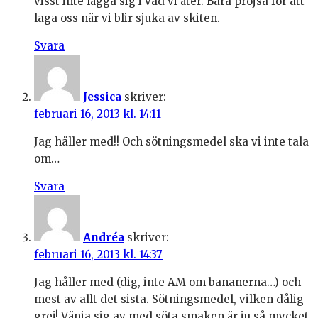
visst inte lägga sig i vad vi äter. Bara pröjsa för att
laga oss när vi blir sjuka av skiten.
Svara
Jessica
skriver:
februari 16, 2013 kl. 14:11
Jag håller med!! Och sötningsmedel ska vi inte tala
om…
Svara
Andréa
skriver:
februari 16, 2013 kl. 14:37
Jag håller med (dig, inte AM om bananerna…) och
mest av allt det sista. Sötningsmedel, vilken dålig
grej! Vänja sig av med söta smaken är ju så mycket