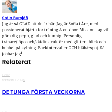
Sofia Bursjöö
Jag är så GLAD att du är här! Jag är Sofia i Åre, med
passionerat hjärta för träning & outdoor. Mission: jag vill
göra dig pepp, glad och kunnig! Personlig
tränare/löpcoach/skidinstruktör med glitter i blick och
bubbel på kylning. Backintervaller OCH blåbärspaj. Så
jobbar jag!
Relaterat
Hälsa
·
februari 11, 2019
·
5
DE TUNGA FÖRSTA VECKORNA