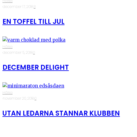
Hälsa
·
december 17, 2018
·
3
EN TOFFEL TILL JUL
Hälsa
·
december 5, 2018
·
0
DECEMBER DELIGHT
Hälsa
·
november 20, 2018
·
0
UTAN LEDARNA STANNAR KLUBBEN