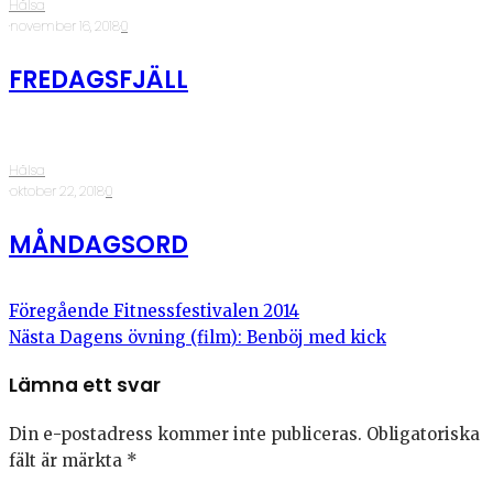
Hälsa
·
november 16, 2018
·
0
FREDAGSFJÄLL
Hälsa
·
oktober 22, 2018
·
0
MÅNDAGSORD
Föregående
Fitnessfestivalen 2014
Nästa
Dagens övning (film): Benböj med kick
Lämna ett svar
Din e-postadress kommer inte publiceras.
Obligatoriska
fält är märkta
*