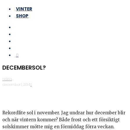
VINTER
SHOP
0
DECEMBERSOL?
Hälsa
·
december 1, 2014
·
0
Rekordlite sol i november. Jag undrar hur december blir
och när vintern kommer? Både frost och ett försiktigt
solskimmer mötte mig en förmiddag förra veckan.