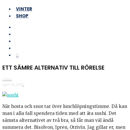
VINTER
SHOP
0
ETT SÄMRE ALTERNATIV TILL RÖRELSE
Hälsa
·
april 30, 2013
·
0
När hosta och snor tar över lunchlöpningstimme. Då kan
man i alla fall spendera tiden med att äta sushi. Det
sämsta alternativet av två bra, så får man väl ändå
summera det. Bisolvon, Ipren, Otrivin. Jag gillar er, men