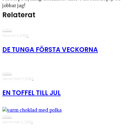
jobbar jag!
Relaterat
Hälsa
·
februari 11, 2019
·
5
DE TUNGA FÖRSTA VECKORNA
Hälsa
·
december 17, 2018
·
3
EN TOFFEL TILL JUL
Hälsa
·
december 5, 2018
·
0