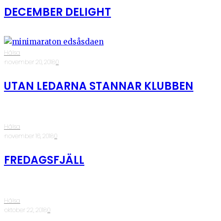
DECEMBER DELIGHT
Hälsa
·
november 20, 2018
·
0
UTAN LEDARNA STANNAR KLUBBEN
Hälsa
·
november 16, 2018
·
0
FREDAGSFJÄLL
Hälsa
·
oktober 22, 2018
·
0