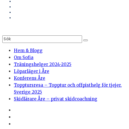
Hem & Blogg
Om Sofia
Träningshelger 2024-2025
Löparläger i Åre
Konferens Åre
Topptursresa – Topptur och offpisthelg för tjejer,
Sverige 2025
Skidlärare Åre – privat skidcoachning