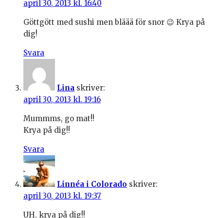
april 30, 2013 kl. 16:40
Göttgött med sushi men bläää för snor 😉 Krya på
dig!
Svara
Lina
skriver:
april 30, 2013 kl. 19:16
Mummms, go mat!!
Krya på dig!!
Svara
Linnéa i Colorado
skriver:
april 30, 2013 kl. 19:37
UH, krya på dig!!