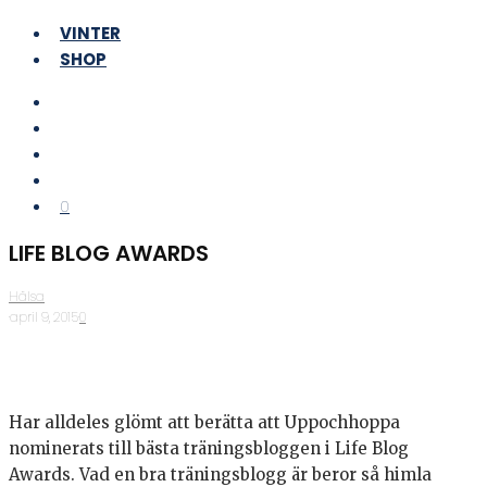
VINTER
SHOP
0
LIFE BLOG AWARDS
Hälsa
·
april 9, 2015
·
0
Har alldeles glömt att berätta att Uppochhoppa
nominerats till bästa träningsbloggen i Life Blog
Awards. Vad en bra träningsblogg är beror så himla