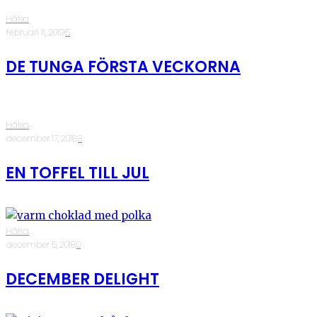
Hälsa
·
februari 11, 2019
·
5
DE TUNGA FÖRSTA VECKORNA
Hälsa
·
december 17, 2018
·
3
EN TOFFEL TILL JUL
Hälsa
·
december 5, 2018
·
0
DECEMBER DELIGHT