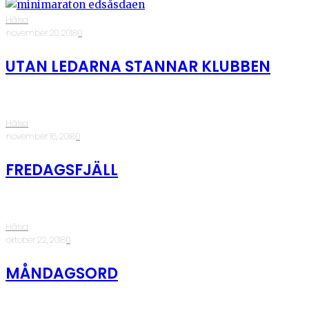
Hälsa
·
november 20, 2018
·
0
UTAN LEDARNA STANNAR KLUBBEN
Hälsa
·
november 16, 2018
·
0
FREDAGSFJÄLL
Hälsa
·
oktober 22, 2018
·
0
MÅNDAGSORD