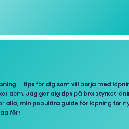
öpning – tips för dig som vill börja med löpn
r dem. Jag ger dig tips på bra styrketränin
 för alla, min populära guide för löpning för
ad för!