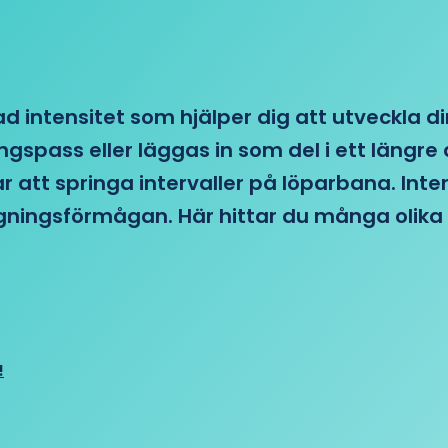
d intensitet som hjälper dig att utveckla di
ngspass eller läggas in som del i ett läng
ar att springa intervaller på löparbana. Int
tagningsförmågan. Här hittar du många olika 
!