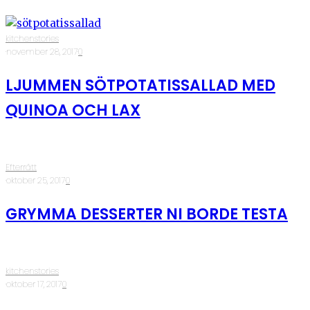
kitchenstories
·
november 28, 2017
·
0
LJUMMEN SÖTPOTATISSALLAD MED
QUINOA OCH LAX
Efterrätt
·
oktober 25, 2017
·
0
GRYMMA DESSERTER NI BORDE TESTA
kitchenstories
·
oktober 17, 2017
·
0