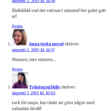
augusti 2, 2015 kl. 14:56
Åhåhåååå vad det vattnas i minnen! Ser galet gott
ut!
Svara
Anna (orka mera)
skriver:
augusti 2, 2015 kl. 14:57
Munnen, inte minnen….
Svara
Träningsglädje
skriver:
augusti 3, 2015 kl. 10:02
tack för inspo, har tänkt att göra något med
salmalax ikväll!