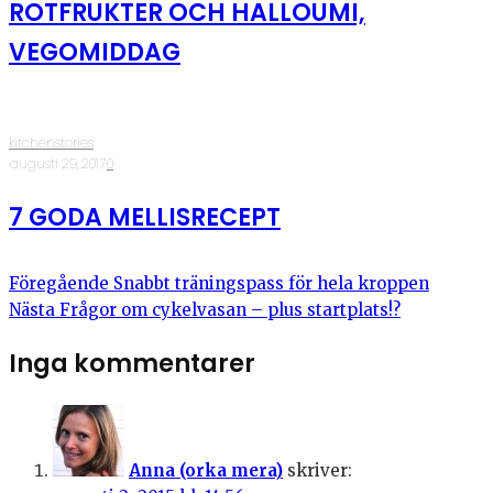
ROTFRUKTER OCH HALLOUMI,
VEGOMIDDAG
kitchenstories
·
augusti 29, 2017
·
0
7 GODA MELLISRECEPT
Föregående
Snabbt träningspass för hela kroppen
Nästa
Frågor om cykelvasan – plus startplats!?
Inga kommentarer
Anna (orka mera)
skriver: