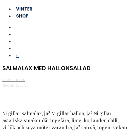
VINTER
SHOP
0
SALMALAX MED HALLONSALLAD
kitchenstories
·
augusti 2, 2015
·
0
Ni gillar Salmalax, ja? Ni gillar hallon, ja? Ni gillar
asiatiska smaker där ingefära, lime, koriander, chili,
vitlök och soya möter varandra, ja? Om så, ingen tvekan