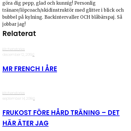
göra dig pepp, glad och kunnig! Personlig
tränare/löpcoach/skidinstruktör med glitter i blick och
bubbel på kylning. Backintervaller OCH blåbärspaj. Så
jobbar jag!
Relaterat
kitchenstories
·
december 12, 2019
·
2
MR FRENCH I ÅRE
kitchenstories
·
september 14, 2018
·
0
FRUKOST FÖRE HÅRD TRÄNING – DET
HÄR ÄTER JAG