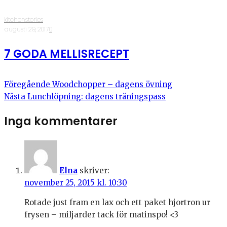
kitchenstories
·
augusti 29, 2017
·
0
7 GODA MELLISRECEPT
Föregående
Woodchopper – dagens övning
Nästa
Lunchlöpning: dagens träningspass
Inga kommentarer
Elna
skriver:
november 25, 2015 kl. 10:30
Rotade just fram en lax och ett paket hjortron ur
frysen – miljarder tack för matinspo! <3