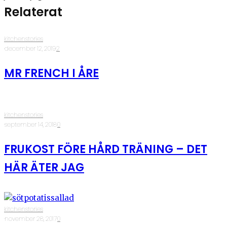
Relaterat
kitchenstories
·
december 12, 2019
·
2
MR FRENCH I ÅRE
kitchenstories
·
september 14, 2018
·
0
FRUKOST FÖRE HÅRD TRÄNING – DET
HÄR ÄTER JAG
kitchenstories
·
november 28, 2017
·
0