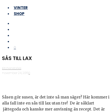
VINTER
SHOP
0
SÅS TILL LAX
kitchenstories
·
november 24, 2015
·
0
Såsen gör susen, är det inte så man säger? Här kommer i
alla fall inte en sås till lax utan tre! De är såklart
jättegoda och kanske mer anvisning än recept. Det är