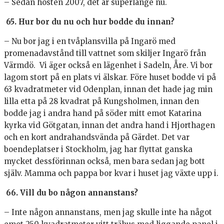
– Sedan hösten 2007, det är superlänge nu.
65. Hur bor du nu och hur bodde du innan?
– Nu bor jag i en tvåplansvilla på Ingarö med
promenadavstånd till vattnet som skiljer Ingarö från
Värmdö. Vi äger också en lägenhet i Sadeln, Åre. Vi bor
lagom stort på en plats vi älskar. Före huset bodde vi på
63 kvadratmeter vid Odenplan, innan det hade jag min
lilla etta på 28 kvadrat på Kungsholmen, innan den
bodde jag i andra hand på söder mitt emot Katarina
kyrka vid Götgatan, innan det andra hand i Hjorthagen
och en kort andrahandsvända på Gärdet. Det var
boendeplatser i Stockholm, jag har flyttat ganska
mycket dessförinnan också, men bara sedan jag bott
själv. Mamma och pappa bor kvar i huset jag växte upp i.
66. Vill du bo någon annanstans?
– Inte någon annanstans, men jag skulle inte ha något