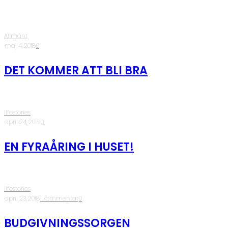
Allmänt
·
maj 4, 2018
·
0
DET KOMMER ATT BLI BRA
lifestories
·
april 24, 2018
·
0
EN FYRAÅRING I HUSET!
lifestories
·
april 23, 2018
·
1 kommentar
·
0
BUDGIVNINGSSORGEN