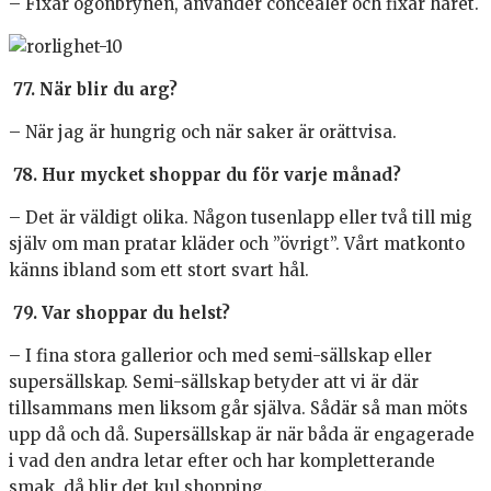
– Fixar ögonbrynen, använder concealer och fixar håret.
77. När blir du arg?
– När jag är hungrig och när saker är orättvisa.
78. Hur mycket shoppar du för varje månad?
– Det är väldigt olika. Någon tusenlapp eller två till mig
själv om man pratar kläder och ”övrigt”. Vårt matkonto
känns ibland som ett stort svart hål.
79. Var shoppar du helst?
– I fina stora gallerior och med semi-sällskap eller
supersällskap. Semi-sällskap betyder att vi är där
tillsammans men liksom går själva. Sådär så man möts
upp då och då. Supersällskap är när båda är engagerade
i vad den andra letar efter och har kompletterande
smak, då blir det kul shopping.