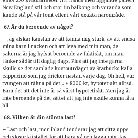
emot 250 kvadratmeter vitt trähus med liggande panel i
New England stil och stor fin balkong och veranda som
kunde stå på vår tomt eller i vårt exakta närområde.
67. Är du beroende av något?
– Jag älskar känslan av att känna mig stark, av att snusa
mina barn i nacken och att leva med min man, de
sakerna är jag hyfsat beroende av faktiskt, om man
tänker sådär till daglig dags. Plus att jag inte gärna
skulle se det samlade kontoutrdaget av Starbucks kalla
cappucino som jag dricker nästan varje dag. Oh hell, var
tvungen att räkna på det… + 8000 kr, hypotetiskt alltså.
Bara det att det inte är så värst hypotetiskt. Men jag är
inte beroende på det sättet att jag inte skulle kunna låta
bli.
68. Vilken är din största last?
– Last och last, men ibland tenderar jag att sitta uppe
och slösurfa istället för att bara gå och lägga mig. Jag