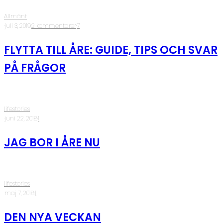
Allmänt
·
juli 3, 2019
·
2 kommentarer
·
7
FLYTTA TILL ÅRE: GUIDE, TIPS OCH SVAR
PÅ FRÅGOR
lifestories
·
juni 22, 2018
·
1
JAG BOR I ÅRE NU
lifestories
·
maj 7, 2018
·
1
DEN NYA VECKAN