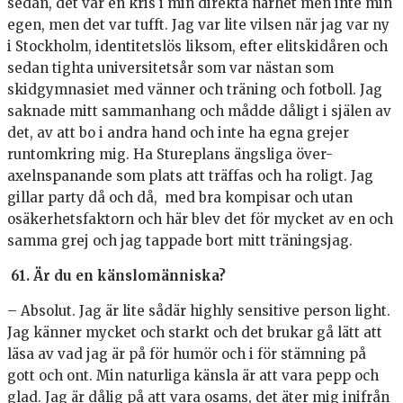
sedan, det var en kris i min direkta närhet men inte min
egen, men det var tufft. Jag var lite vilsen när jag var ny
i Stockholm, identitetslös liksom, efter elitskidåren och
sedan tighta universitetsår som var nästan som
skidgymnasiet med vänner och träning och fotboll. Jag
saknade mitt sammanhang och mådde dåligt i själen av
det, av att bo i andra hand och inte ha egna grejer
runtomkring mig. Ha Stureplans ängsliga över-
axelnspanande som plats att träffas och ha roligt. Jag
gillar party då och då, med bra kompisar och utan
osäkerhetsfaktorn och här blev det för mycket av en och
samma grej och jag tappade bort mitt träningsjag.
61. Är du en känslomänniska?
– Absolut. Jag är lite sådär highly sensitive person light.
Jag känner mycket och starkt och det brukar gå lätt att
läsa av vad jag är på för humör och i för stämning på
gott och ont. Min naturliga känsla är att vara pepp och
glad. Jag är dålig på att vara osams, det äter mig inifrån