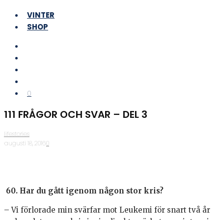
VINTER
SHOP
0
111 FRÅGOR OCH SVAR – DEL 3
lifestories
·
augusti 18, 2016
·
0
60. Har du gått igenom någon stor kris?
– Vi förlorade min svärfar mot Leukemi för snart två år