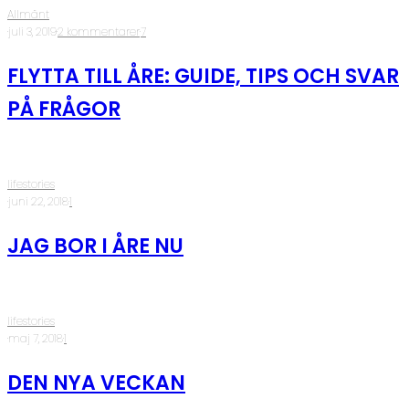
Allmänt
·
juli 3, 2019
·
2 kommentarer
·
7
FLYTTA TILL ÅRE: GUIDE, TIPS OCH SVAR
PÅ FRÅGOR
lifestories
·
juni 22, 2018
·
1
JAG BOR I ÅRE NU
lifestories
·
maj 7, 2018
·
1
DEN NYA VECKAN