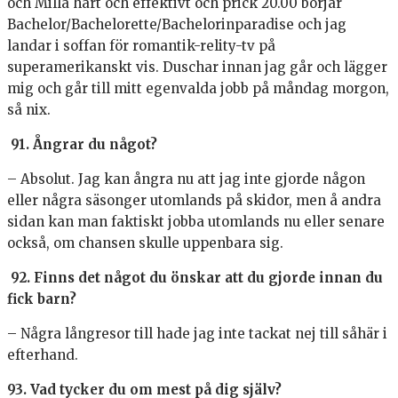
och Milla hårt och effektivt och prick 20.00 börjar
Bachelor/Bachelorette/Bachelorinparadise och jag
landar i soffan för romantik-relity-tv på
superamerikanskt vis. Duschar innan jag går och lägger
mig och går till mitt egenvalda jobb på måndag morgon,
så nix.
91. Ångrar du något?
– Absolut. Jag kan ångra nu att jag inte gjorde någon
eller några säsonger utomlands på skidor, men å andra
sidan kan man faktiskt jobba utomlands nu eller senare
också, om chansen skulle uppenbara sig.
92. Finns det något du önskar att du gjorde innan du
fick barn?
– Några långresor till hade jag inte tackat nej till såhär i
efterhand.
93. Vad tycker du om mest på dig själv?