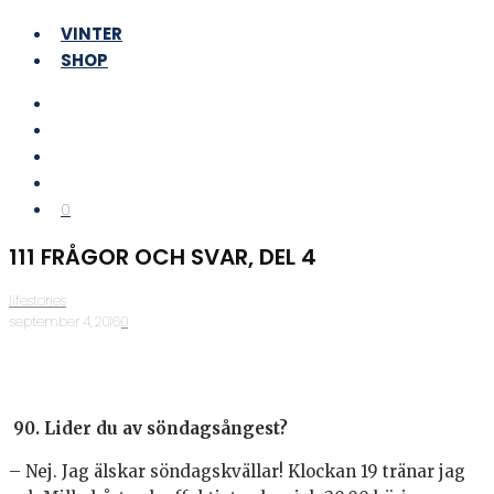
VINTER
SHOP
0
111 FRÅGOR OCH SVAR, DEL 4
lifestories
·
september 4, 2016
·
0
90. Lider du av söndagsångest?
– Nej. Jag älskar söndagskvällar! Klockan 19 tränar jag