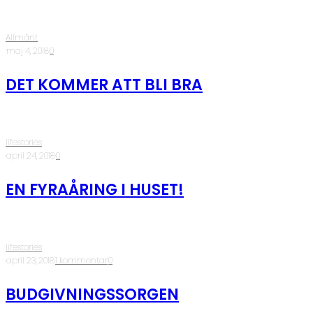
Allmänt
·
maj 4, 2018
·
0
DET KOMMER ATT BLI BRA
lifestories
·
april 24, 2018
·
0
EN FYRAÅRING I HUSET!
lifestories
·
april 23, 2018
·
1 kommentar
·
0
BUDGIVNINGSSORGEN