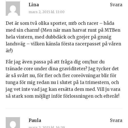
Lina
Svara
mars 2, 2015 kl. 11:00
Det är som två olika sporter, mtb och racer – båda
med sin charm! (Men när man harvat runt på MTBen
hela vintern, med dubbdäck och grejer på grusig
landsväg – vilken känsla första racerpasset på våren
är!)
Får jag även passa på att fråga dig om/hur du
tränade core under dina graviditeter? Jag tycker det
är så svårt nu, för fler och fler coreövningar blir för
tunga för mig redan nu i slutet på 1a trimestern, och
jag vet inte vad jag kan ersätta dem med. Vill ju vara
så stark som möjligt inför förlossningen och efteråt!
Paula
Svara
mars 2, 2015 kl. 16:29