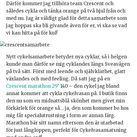
Därför kommer jag tillhöra team Crescent och
således cykla och tänka orange på två hjul från och
med nu. Jag är väldigt glad för detta samarbete som
jag hoppas ska bli givande även för er, vi ska se vad
vi kan hitta på för kul!
Nytt cykelsamarbete betyder nya cyklar, så i helgen
kunde man därför se mig cyklandes längs Sveavägen
på två sätt. Först med leende och självklarhet, glatt
växlandes och med feeling. Då satt jag på en
Crescent marathon 29
’ 140 – den cykel jag bland
annat kommer att cykla cykelvasan på. I butik finns
den nu som en midnattsblå skönhet men givet min
förkärlek för orange så… ja, den som kommer bo hos
mig får specialutrustning i form av annan färg.
Marathon bär sitt namn eftersom den är utarbetad
för just långloppen, perfekt för Cykelvasansatsning