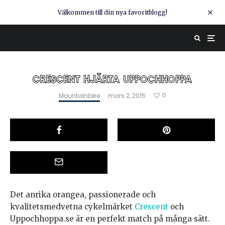
Välkommen till din nya favoritblogg!
CRESCENT HJÄRTA UPPOCHHOPPA
0
Mountainbike
·
mars 2, 2015
·
Det anrika orangea, passionerade och
kvalitetsmedvetna cykelmärket
Crescent
och
Uppochhoppa.se är en perfekt match på många sätt.