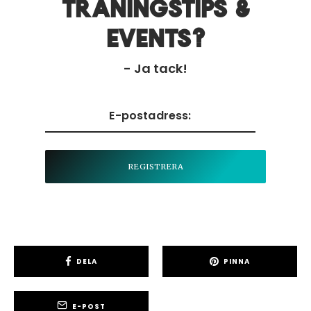
träningstips &
events?
- Ja tack!
DELA
PINNA
E-POST