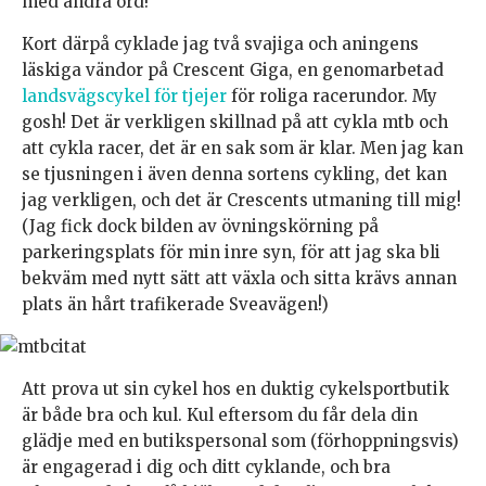
med andra ord!
Kort därpå cyklade jag två svajiga och aningens
läskiga vändor på Crescent Giga, en genomarbetad
landsvägscykel för tjejer
för roliga racerundor. My
gosh! Det är verkligen skillnad på att cykla mtb och
att cykla racer, det är en sak som är klar. Men jag kan
se tjusningen i även denna sortens cykling, det kan
jag verkligen, och det är Crescents utmaning till mig!
(Jag fick dock bilden av övningskörning på
parkeringsplats för min inre syn, för att jag ska bli
bekväm med nytt sätt att växla och sitta krävs annan
plats än hårt trafikerade Sveavägen!)
Att prova ut sin cykel hos en duktig cykelsportbutik
är både bra och kul. Kul eftersom du får dela din
glädje med en butikspersonal som (förhoppningsvis)
är engagerad i dig och ditt cyklande, och bra