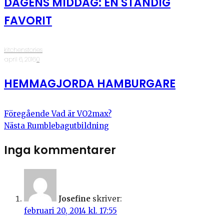
DAGENS MIDDAG: EN STÄNDIG
FAVORIT
kitchenstories
·
april 6, 2016
·
0
HEMMAGJORDA HAMBURGARE
Föregående
Vad är VO2max?
Nästa
Rumblebagutbildning
Inga kommentarer
Josefine
skriver:
februari 20, 2014 kl. 17:55