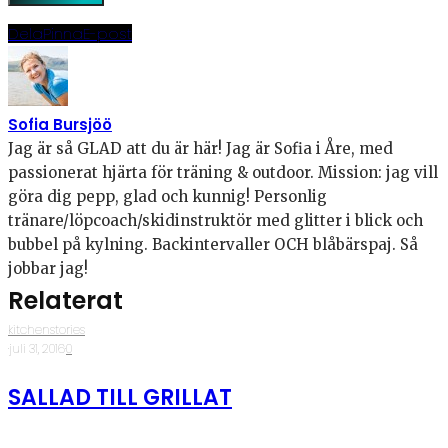
Dela
Pinna
E-post
Sofia Bursjöö
Jag är så GLAD att du är här! Jag är Sofia i Åre, med
passionerat hjärta för träning & outdoor. Mission: jag vill
göra dig pepp, glad och kunnig! Personlig
tränare/löpcoach/skidinstruktör med glitter i blick och
bubbel på kylning. Backintervaller OCH blåbärspaj. Så
jobbar jag!
Relaterat
kitchenstories
·
juli 31, 2016
·
0
SALLAD TILL GRILLAT