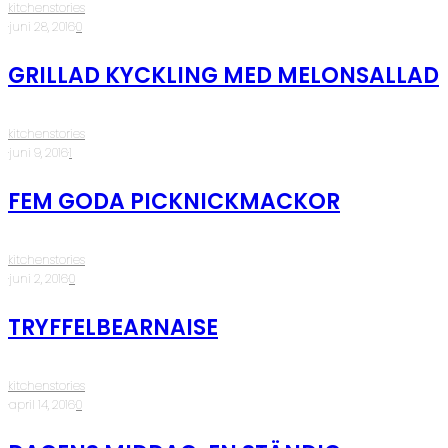
kitchenstories
·
juni 28, 2016
·
0
GRILLAD KYCKLING MED MELONSALLAD
kitchenstories
·
juni 9, 2016
·
1
FEM GODA PICKNICKMACKOR
kitchenstories
·
juni 2, 2016
·
0
TRYFFELBEARNAISE
kitchenstories
·
april 14, 2016
·
0