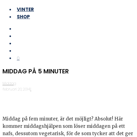
VINTER
SHOP
0
MIDDAG PÅ 5 MINUTER
Middag
·
februari 20, 2014
·
1
Middag på fem minuter, är det möjligt? Absolut! Här
kommer middagshjälpen som löser middagen på ett
nafs, dessutom vegetarisk, för de som tycker att det ger