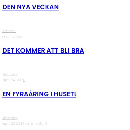
DEN NYA VECKAN
Allmänt
·
maj 4, 2018
·
0
DET KOMMER ATT BLI BRA
lifestories
·
april 24, 2018
·
0
EN FYRAÅRING I HUSET!
lifestories
·
april 23, 2018
·
1 kommentar
·
0