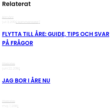
Relaterat
Allmänt
·
juli 3, 2019
·
2 kommentarer
·
7
FLYTTA TILL ÅRE: GUIDE, TIPS OCH SVAR
PÅ FRÅGOR
lifestories
·
juni 22, 2018
·
1
JAG BOR I ÅRE NU
lifestories
·
maj 7, 2018
·
1