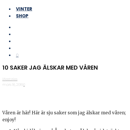
VINTER
SHOP
0
10 SAKER JAG ÄLSKAR MED VÅREN
lifestories
·
mars 18, 2016
·
0
Våren är här! Här är sju saker som jag älskar med våren;
enjoy!