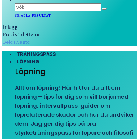
SE ALLA RESULTAT
Inlägg
Precis i detta nu
Dela
Tweeta
TRÄNINGSPASS
LÖPNING
Löpning
Allt om löpning! Här hittar du allt om
löpning – tips för dig som vill börja med
löpning, intervallpass, guider om
löprelaterade skador och hur du undviker
dem. Jag ger dig tips på bra
styrketräningspass för löpare och filosofi