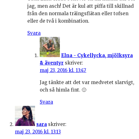
jag, men asch! Det är kul att piffa till skillnad
från den normala träingsflätan eller tofsen
eller de två i kombination.
Svara
Elna - Cykellycka, mjölksyra
& äventyr
skriver:
maj 23, 2016 kl. 13:47
Jag tänkte att det var medvetet slarvigt,
och så himla fint. 🙂
Svara
sara
skriver:
maj 23, 2016 kl. 13:13