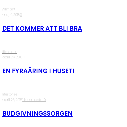
Allmänt
·
maj 4, 2018
·
0
DET KOMMER ATT BLI BRA
lifestories
·
april 24, 2018
·
0
EN FYRAÅRING I HUSET!
lifestories
·
april 23, 2018
·
1 kommentar
·
0
BUDGIVNINGSSORGEN