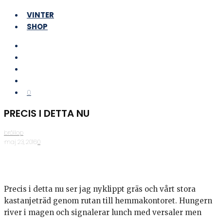
VINTER
SHOP
0
PRECIS I DETTA NU
bröllop
·
maj 23, 2016
·
0
Precis i detta nu ser jag nyklippt gräs och vårt stora
kastanjeträd genom rutan till hemmakontoret. Hungern
river i magen och signalerar lunch med versaler men