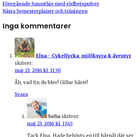
Föregående
Smoothie med rödbetspulver
Nästa
Semesterplaner och träningen
Inga kommentarer
Elna - Cykellycka, mjölksyra & äventyr
skriver:
maj 23, 2016 kl. 11:30
Åh, vad fin du blev! Gillar håret!
Svara
Sofia
skriver:
maj 23, 2016 kl. 13:45
Tack Elna. Hade behövts en till hårnål där ser