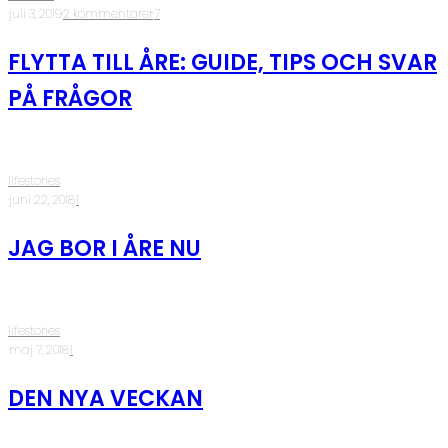
·
juli 3, 2019
·
2 kommentarer
·
7
FLYTTA TILL ÅRE: GUIDE, TIPS OCH SVAR
PÅ FRÅGOR
lifestories
·
juni 22, 2018
·
1
JAG BOR I ÅRE NU
lifestories
·
maj 7, 2018
·
1
DEN NYA VECKAN