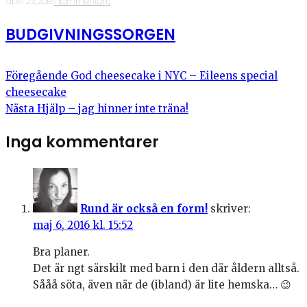
·
april 23, 2018
·
1 kommentar
·
0
BUDGIVNINGSSORGEN
Föregående
God cheesecake i NYC – Eileens special
cheesecake
Nästa
Hjälp – jag hinner inte träna!
Inga kommentarer
Rund är också en form!
skriver:
maj 6, 2016 kl. 15:52
Bra planer.
Det är ngt särskilt med barn i den där åldern alltså.
Sååå söta, även när de (ibland) är lite hemska… 😉