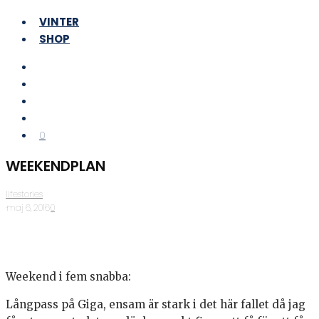
VINTER
SHOP
0
WEEKENDPLAN
lifestories
·
maj 6, 2016
·
0
Weekend i fem snabba:
Långpass på Giga, ensam är stark i det här fallet då jag