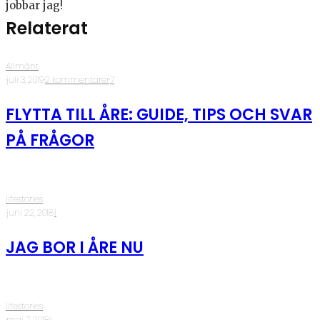
jobbar jag!
Relaterat
Allmänt
·
juli 3, 2019
·
2 kommentarer
·
7
FLYTTA TILL ÅRE: GUIDE, TIPS OCH SVAR
PÅ FRÅGOR
lifestories
·
juni 22, 2018
·
1
JAG BOR I ÅRE NU
lifestories
·
maj 7, 2018
·
1