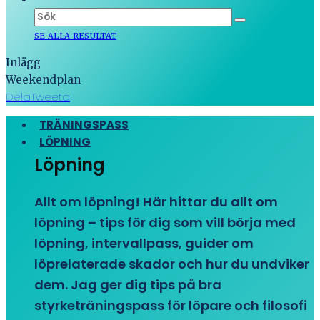
SE ALLA RESULTAT
Inlägg
Weekendplan
Dela
Tweeta
TRÄNINGSPASS
LÖPNING
Löpning
Allt om löpning! Här hittar du allt om
löpning – tips för dig som vill börja med
löpning, intervallpass, guider om
löprelaterade skador och hur du undviker
dem. Jag ger dig tips på bra
styrketräningspass för löpare och filosofi