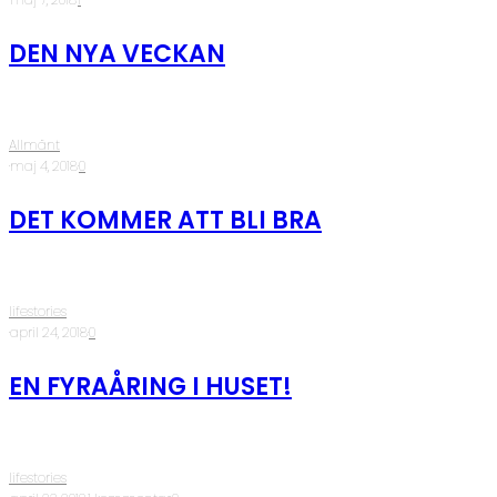
DEN NYA VECKAN
Allmänt
·
maj 4, 2018
·
0
DET KOMMER ATT BLI BRA
lifestories
·
april 24, 2018
·
0
EN FYRAÅRING I HUSET!
lifestories