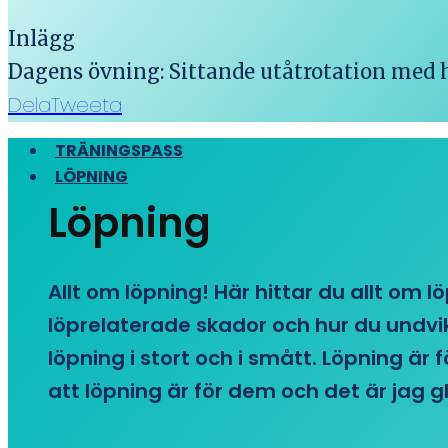
Inlägg
Dagens övning: Sittande utåtrotation med 
Dela
Tweeta
TRÄNINGSPASS
LÖPNING
Löpning
Allt om löpning! Här hittar du allt om l
löprelaterade skador och hur du undvike
löpning i stort och i smått. Löpning är
att löpning är för dem och det är jag gl