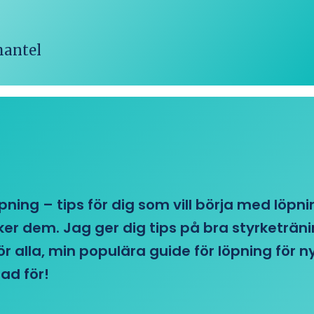
hantel
öpning – tips för dig som vill börja med löpn
r dem. Jag ger dig tips på bra styrketränin
 för alla, min populära guide för löpning för
ad för!