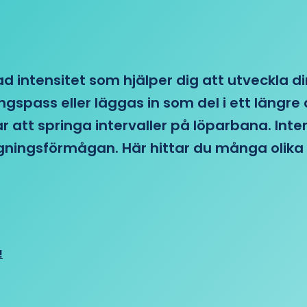
d intensitet som hjälper dig att utveckla di
ngspass eller läggas in som del i ett läng
ar att springa intervaller på löparbana. Int
tagningsförmågan. Här hittar du många olika 
!