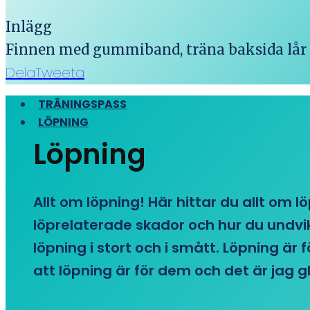
Inlägg
Finnen med gummiband, träna baksida lår
Dela
Tweeta
TRÄNINGSPASS
LÖPNING
Löpning
Allt om löpning! Här hittar du allt om l
löprelaterade skador och hur du undvike
löpning i stort och i smått. Löpning är
att löpning är för dem och det är jag gl