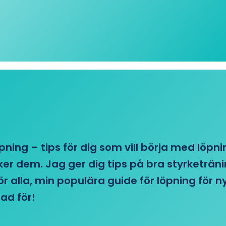
öpning – tips för dig som vill börja med löpn
r dem. Jag ger dig tips på bra styrketränin
 för alla, min populära guide för löpning för
ad för!