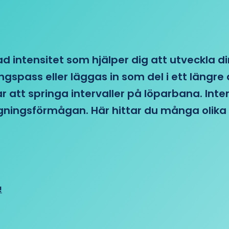
d intensitet som hjälper dig att utveckla di
ngspass eller läggas in som del i ett läng
ar att springa intervaller på löparbana. Int
tagningsförmågan. Här hittar du många olika 
!