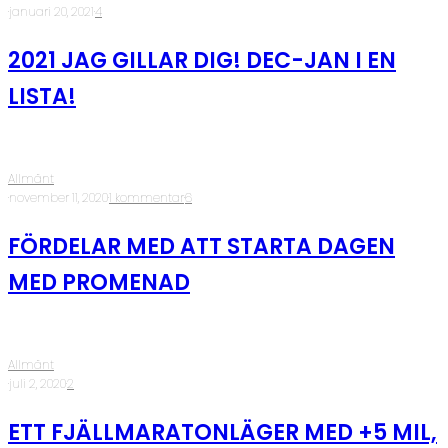
·
januari 20, 2021
·
4
2021 JAG GILLAR DIG! DEC-JAN I EN
LISTA!
Allmänt
·
november 11, 2020
·
1 kommentar
·
6
FÖRDELAR MED ATT STARTA DAGEN
MED PROMENAD
Allmänt
·
juli 2, 2020
·
2
ETT FJÄLLMARATONLÄGER MED +5 MIL,