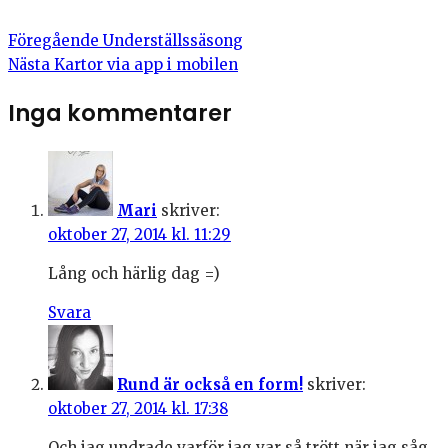
Föregående
Underställssäsong
Nästa
Kartor via app i mobilen
Inga kommentarer
Mari
skriver:
oktober 27, 2014 kl. 11:29
Lång och härlig dag =)
Svara
Rund är också en form!
skriver:
oktober 27, 2014 kl. 17:38
Och jag undrade varför jag var så trött när jag såg