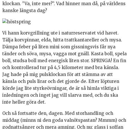
klockan. ”Va, inte mer?”. Vad hinner man då, på världens
kanske längsta dag?
Vi hann korvgrillning ute i naturreservatet vid havet.
Tälja korvpinnar, elda, hitta trattkantareller och mysa.
Dämpa feber på liten mini som gissningsvis får nya
tänder och söva, mysa, vagga mot gnäll. Kasta boll, spela
boll, studsa boll med energisk liten stor. SPRINGA! En fin
och kontrollerad tur på 4,5 kilometer med bra känsla.
Jag hade på mig pulsklockan för att stämma av att
känsla och puls lirar och det gjorde de. Efter löpturen
körde jag lite styrkeövningar, de är så himla viktiga i
inledningen och inget jag vill slarva med, och du ska
inte heller göra det.
Och så fortsatte den, dagen. Med storhandling och
middag (minns ni den goda valnötspastan? Mmmm) och
godnattsånger och mera amning. Och nu: glass i soffan