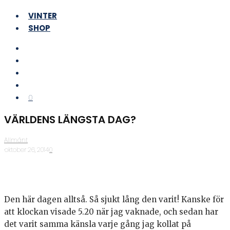
VINTER
SHOP
0
VÄRLDENS LÄNGSTA DAG?
Allmänt
·
oktober 26, 2014
·
0
Den här dagen alltså. Så sjukt lång den varit! Kanske för
att klockan visade 5.20 när jag vaknade, och sedan har
det varit samma känsla varje gång jag kollat på