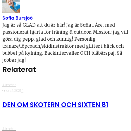
Sofia Bursjöö
Jag är så GLAD att du är här! Jag är Sofia i Åre, med
passionerat hjärta för träning & outdoor. Mission: jag vill
göra dig pepp, glad och kunnig! Personlig
tränare/löpcoach/skidinstruktör med glitter i blick och
bubbel på kylning. Backintervaller OCH blåbärspaj. Så
jobbar jag!
Relaterat
Allmänt
·
mars 1, 2021
·
4
DEN OM SKOTERN OCH SIXTEN 81
Allmänt