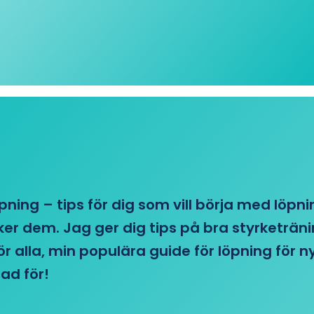
öpning – tips för dig som vill börja med löpn
r dem. Jag ger dig tips på bra styrketränin
 för alla, min populära guide för löpning för
ad för!