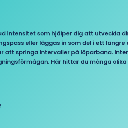
d intensitet som hjälper dig att utveckla di
ngspass eller läggas in som del i ett läng
ar att springa intervaller på löparbana. Int
tagningsförmågan. Här hittar du många olika 
!