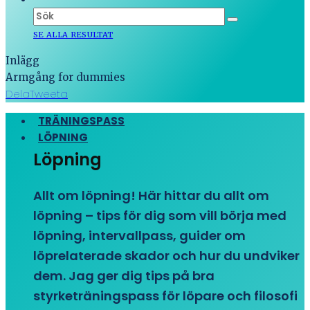
SE ALLA RESULTAT
Inlägg
Armgång for dummies
Dela
Tweeta
TRÄNINGSPASS
LÖPNING
Löpning
Allt om löpning! Här hittar du allt om
löpning – tips för dig som vill börja med
löpning, intervallpass, guider om
löprelaterade skador och hur du undviker
dem. Jag ger dig tips på bra
styrketräningspass för löpare och filosofi