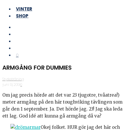
VINTER
SHOP
0
ARMGÅNG FOR DUMMIES
Styrketräning
·
juni 13, 2013
·
0
Om jag precis hörde att det var 23 tjugotre, tvåatrea!)
meter armgång på den här toughviking tävlingen som
går den 1 september. Ja. Det hörde jag. 23! Jag ska leda
ett lag. God idé att kunna gå armgång då va?
Okej folket. HUR gör jag det här och