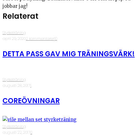
jobbar jag!
Relaterat
Styrketräning
·
april 29, 2020
·
2 kommentarer
·
10
DETTA PASS GAV MIG TRÄNINGSVÄRK!
Styrketräning
·
augusti 28, 2017
·
1
COREÖVNINGAR
Styrketräning
·
augusti 22, 2017
·
0