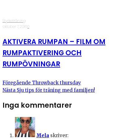
Styrketräning
·
oktober 7, 2016
·
0
AKTIVERA RUMPAN – FILM OM
RUMPAKTIVERING OCH
RUMPÖVNINGAR
Föregående
Throwback thursday
Nästa
Sju tips för träning med familjen!
Inga kommentarer
Mela
skriver: