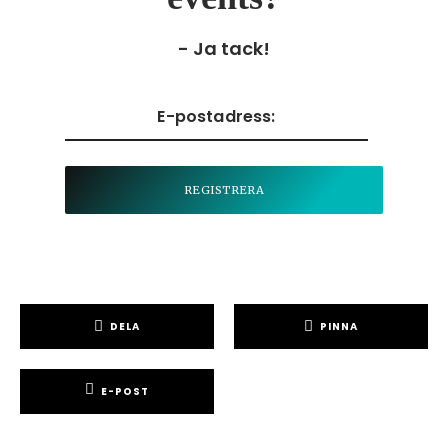
- Ja tack!
DELA
PINNA
E-POST