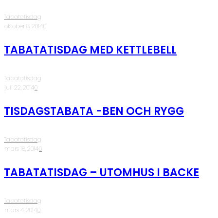
Tabatatisdag
·
oktober 8, 2014
·
0
TABATATISDAG MED KETTLEBELL
Tabatatisdag
·
juli 22, 2014
·
0
TISDAGSTABATA -BEN OCH RYGG
Tabatatisdag
·
mars 18, 2014
·
0
TABATATISDAG – UTOMHUS I BACKE
Tabatatisdag
·
mars 4, 2014
·
0