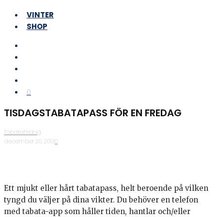
VINTER
SHOP
0
TISDAGSTABATAPASS FÖR EN FREDAG
Tabatatisdag
·
december 20, 2013
·
0
Ett mjukt eller hårt tabatapass, helt beroende på vilken
tyngd du väljer på dina vikter. Du behöver en telefon
med tabata-app som håller tiden, hantlar och/eller