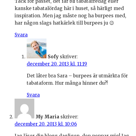
Tack för passet, det får bli tabatafredag eller
kanske tabatalördag här i huset, så härligt med
inspiration. Men jag måste nog ha burpees med,
har någon slags hatkärlek till burpees ju 😉
Svara
Sofy
skriver:
december 20, 2013 kl. 11:19
Det låter bra Sara – burpees är utmärkta för
tabataform. Hur många hinner du?!
Svara
My Maria
skriver:
december 20, 2013 kl. 10:06
Jag läser din blogg dagligen, den peppar mig! Jag