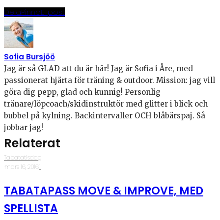
Dela
Pinna
E-post
Sofia Bursjöö
Jag är så GLAD att du är här! Jag är Sofia i Åre, med
passionerat hjärta för träning & outdoor. Mission: jag vill
göra dig pepp, glad och kunnig! Personlig
tränare/löpcoach/skidinstruktör med glitter i blick och
bubbel på kylning. Backintervaller OCH blåbärspaj. Så
jobbar jag!
Relaterat
Tabatatisdag
·
mars 16, 2016
·
1
TABATAPASS MOVE & IMPROVE, MED
SPELLISTA