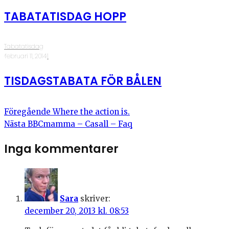
TABATATISDAG HOPP
Tabatatisdag
·
februari 11, 2014
·
1
TISDAGSTABATA FÖR BÅLEN
Föregående
Where the action is.
Nästa
BBCmamma – Casall – Faq
Inga kommentarer
Sara
skriver:
december 20, 2013 kl. 08:53